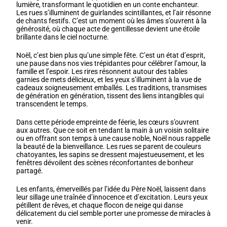
lumière, transformant le quotidien en un conte enchanteur.
Les rues s’illuminent de guirlandes scintillantes, et l’air résonne
de chants festifs. C’est un moment où les âmes s’ouvrent à la
générosité, où chaque acte de gentillesse devient une étoile
brillante dans le ciel nocturne.
Noël, c’est bien plus qu’une simple fête. C’est un état d’esprit,
une pause dans nos vies trépidantes pour célébrer l’amour, la
famille et l’espoir. Les rires résonnent autour des tables
garnies de mets délicieux, et les yeux s’illuminent à la vue de
cadeaux soigneusement emballés. Les traditions, transmises
de génération en génération, tissent des liens intangibles qui
transcendent le temps.
Dans cette période empreinte de féerie, les cœurs s’ouvrent
aux autres. Que ce soit en tendant la main à un voisin solitaire
ou en offrant son temps à une cause noble, Noël nous rappelle
la beauté de la bienveillance. Les rues se parent de couleurs
chatoyantes, les sapins se dressent majestueusement, et les
fenêtres dévoilent des scènes réconfortantes de bonheur
partagé.
Les enfants, émerveillés par l’idée du Père Noël, laissent dans
leur sillage une traînée d’innocence et d’excitation. Leurs yeux
pétillent de rêves, et chaque flocon de neige qui danse
délicatement du ciel semble porter une promesse de miracles à
venir.