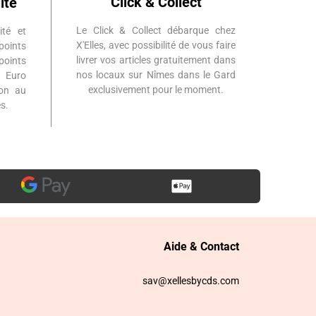
Click & Collect
ité
Le Click & Collect débarque chez
ité et
X'Elles, avec possibilité de vous faire
points
livrer vos articles gratuitement dans
points
nos locaux sur Nîmes dans le Gard
 Euro
exclusivement pour le moment.
ion au
s.
Aide & Contact
sav@xellesbycds.com