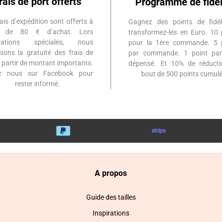
rais de port offerts
Programme de fidél
ais d’expédition sont offerts à
Gagnez des points de fidél
ir de 80 € d’achat. Lors
transformez-les en Euro. 10 
érations spéciales, nous
pour la 1ère commande. 5 
sons la gratuité des frais de
par commande. 1 point par
à partir de montant importants.
dépensé. Et 10% de réduct
ez nous sur Facebook pour
bout de 500 points cumulé
rester informé.
A propos
Guide des tailles
Inspirations