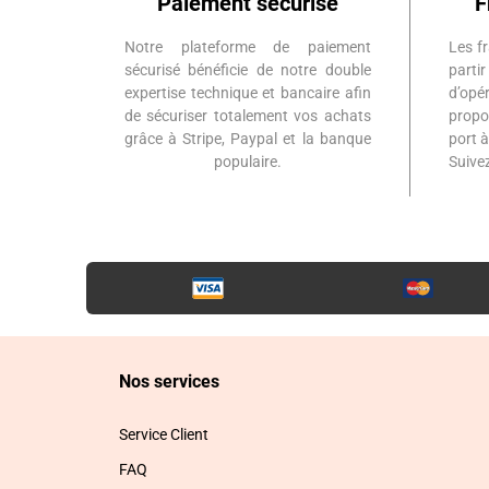
Paiement sécurisé
F
Notre plateforme de paiement
Les fr
sécurisé bénéficie de notre double
part
expertise technique et bancaire afin
d’op
de sécuriser totalement vos achats
propo
grâce à Stripe, Paypal et la banque
port 
populaire.
Suiv
Nos services
Service Client
FAQ