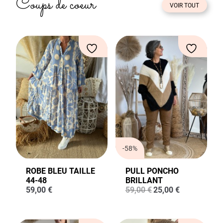
Coups de coeur
VOIR TOUT
-58%
ROBE BLEU TAILLE
PULL PONCHO
44-48
BRILLANT
Le
Le
59,00
€
59,00
€
25,00
€
prix
prix
initial
actuel
était :
est :