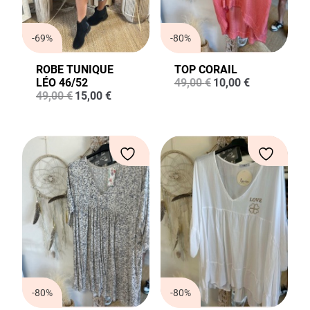
-69%
-80%
ROBE TUNIQUE
TOP CORAIL
Le
Le
LÉO 46/52
49,00
€
10,00
€
Le
Le
prix
prix
49,00
€
15,00
€
prix
prix
initial
actuel
initial
actuel
était :
est :
était :
est :
49,00 €.
10,00 €.
49,00 €.
15,00 €.
-80%
-80%