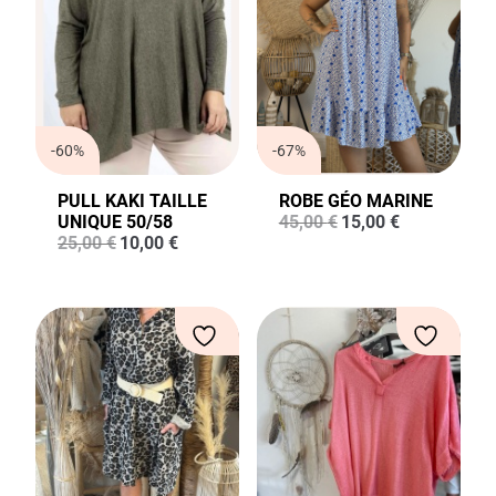
-60%
-67%
PULL KAKI TAILLE
ROBE GÉO MARINE
Le
Le
UNIQUE 50/58
45,00
€
15,00
€
Le
Le
prix
prix
25,00
€
10,00
€
prix
prix
initial
actuel
initial
actuel
était :
est :
était :
est :
45,00 €.
15,00 €.
25,00 €.
10,00 €.