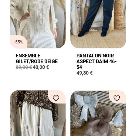
-55%
ENSEMBLE
PANTALON NOIR
GILET/ROBE BEIGE
ASPECT DAIM 46-
Le
Le
89,00
€
40,00
€
54
prix
prix
49,80
€
initial
actuel
était :
est :
89,00 €.
40,00 €.