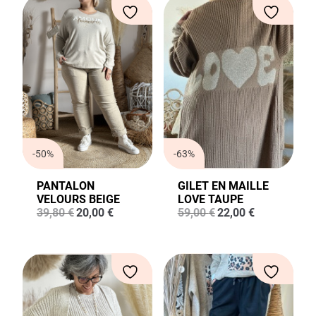
59,00 €.
25,00 €.
-50%
-63%
PANTALON
GILET EN MAILLE
VELOURS BEIGE
LOVE TAUPE
Le
Le
Le
Le
39,80
€
20,00
€
59,00
€
22,00
€
prix
prix
prix
prix
initial
actuel
initial
actuel
était :
est :
était :
est :
39,80 €.
20,00 €.
59,00 €.
22,00 €.