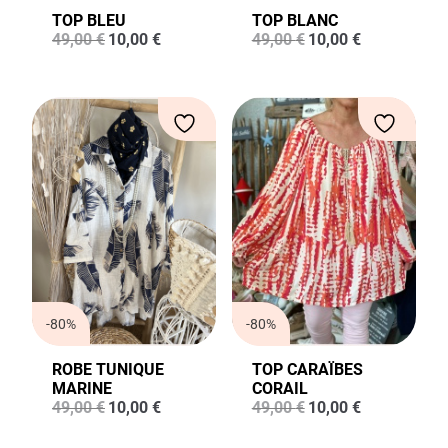
TOP BLEU
TOP BLANC
Le
Le
Le
Le
49,00
€
10,00
€
49,00
€
10,00
€
prix
prix
prix
prix
initial
actuel
initial
actuel
était :
est :
était :
est :
49,00 €.
10,00 €.
49,00 €.
10,00 €.
-80%
-80%
ROBE TUNIQUE
TOP CARAÏBES
MARINE
CORAIL
Le
Le
Le
Le
49,00
€
10,00
€
49,00
€
10,00
€
prix
prix
prix
prix
initial
actuel
initial
actuel