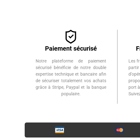
Paiement sécurisé
F
Notre plateforme de paiement
Les fr
sécurisé bénéficie de notre double
part
expertise technique et bancaire afin
d’op
de sécuriser totalement vos achats
propo
grâce à Stripe, Paypal et la banque
port 
populaire.
Suiv