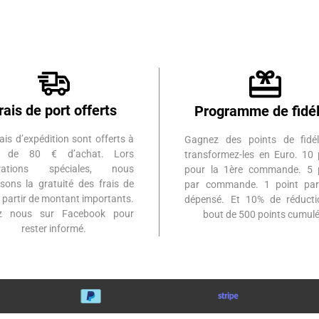
rais de port offerts
Programme de fidél
ais d’expédition sont offerts à
Gagnez des points de fidél
ir de 80 € d’achat. Lors
transformez-les en Euro. 10 
érations spéciales, nous
pour la 1ère commande. 5 
sons la gratuité des frais de
par commande. 1 point par
à partir de montant importants.
dépensé. Et 10% de réduct
ez nous sur Facebook pour
bout de 500 points cumulé
rester informé.