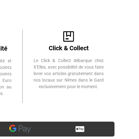
Click & Collect
ité
Le Click & Collect débarque chez
ité et
X'Elles, avec possibilité de vous faire
points
livrer vos articles gratuitement dans
points
nos locaux sur Nîmes dans le Gard
 Euro
exclusivement pour le moment.
ion au
s.