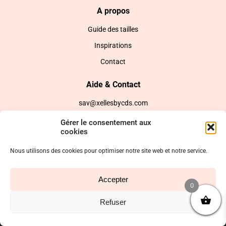
A propos
Guide des tailles
Inspirations
Contact
Aide & Contact
sav@xellesbycds.com
Gérer le consentement aux
cookies
X’Elles by Château de sable
Nous utilisons des cookies pour optimiser notre site web et notre service.
Politique de cookies (UE)
CGV
Accepter
0
Réalisé par l’agence web :
PixelsAgency.fr
Refuser