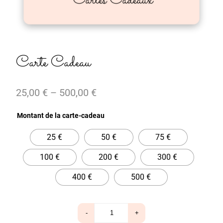
Carte Cadeau
25,00
€
–
500,00
€
Montant de la carte-cadeau
25 €
50 €
75 €
100 €
200 €
300 €
400 €
500 €
quantité
-
+
de