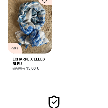
-50%
ECHARPE X’ELLES
BLEU
Le
Le
29,90
€
15,00
€
prix
prix
initial
actuel
était :
est :
29,90 €.
15,00 €.