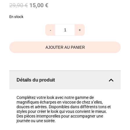
Le
Le
29,90
€
15,00
€
prix
prix
En stock
initial
actuel
était :
est :
quantité
-
+
de
29,90 €.
15,00 €.
Echarpe
x'elles
bleu
AJOUTER AU PANIER
Détails du produit
Complétez votre look avec notre gamme de
magnifiques écharpes en viscose de chez x’elles,
douces et aérées. Disponibles dans différents tons et
styles pour créer le look qui vous convient le mieux.
Des pièces intemporelles pour accompagner une
journée ou une soirée.