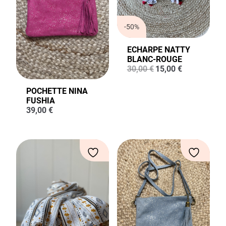
-50%
ECHARPE NATTY
BLANC-ROUGE
Le
Le
30,00
€
15,00
€
prix
prix
initial
actuel
POCHETTE NINA
était :
est :
FUSHIA
30,00 €.
15,00 €.
39,00
€