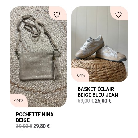
-64%
BASKET ÉCLAIR
BEIGE BLEU JEAN
Le
Le
-24%
69,00
€
25,00
€
prix
prix
initial
actuel
POCHETTE NINA
était :
est :
BEIGE
69,00 €.
25,00 €.
Le
Le
39,00
€
29,80
€
prix
prix
initial
actuel