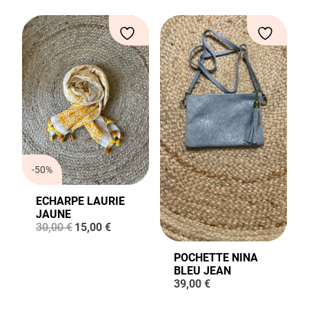
-50%
ECHARPE LAURIE
JAUNE
Le
Le
30,00
€
15,00
€
prix
prix
initial
actuel
POCHETTE NINA
était :
est :
BLEU JEAN
30,00 €.
15,00 €.
39,00
€