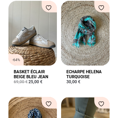
-64%
BASKET ÉCLAIR
ECHARPE HELENA
BEIGE BLEU JEAN
TURQUOISE
Le
Le
69,00
€
25,00
€
30,00
€
prix
prix
initial
actuel
était :
est :
69,00 €.
25,00 €.