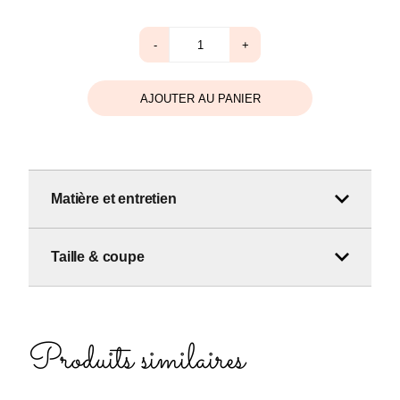
quantité
-
+
de
Baskets
star
bleu
AJOUTER AU PANIER
Matière et entretien
Taille & coupe
Produits similaires