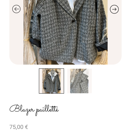
Blazer pailletté
75,00
€