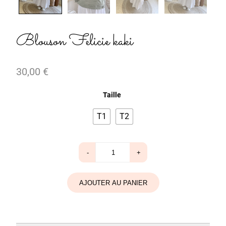
Blouson Felicie kaki
30,00
€
Taille
T1
T2
quantité
-
+
de
Blouson
Felicie
kaki
AJOUTER AU PANIER