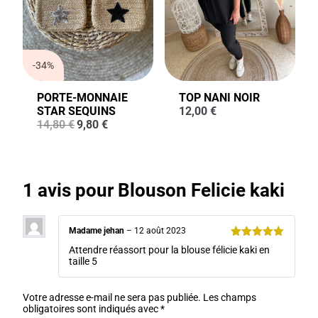
-34%
PORTE-MONNAIE
TOP NANI NOIR
STAR SEQUINS
12,00
€
Le
Le
14,80
€
9,80
€
prix
prix
initial
actuel
était :
est :
14,80 €.
9,80 €.
1 avis pour
Blouson Felicie kaki
Madame jehan
–
12 août 2023
Note
5
sur
Attendre réassort pour la blouse félicie kaki en
5
taille 5
Votre adresse e-mail ne sera pas publiée.
Les champs
obligatoires sont indiqués avec
*