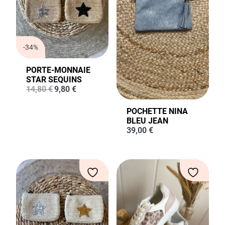
-34%
PORTE-MONNAIE
STAR SEQUINS
Le
Le
14,80
€
9,80
€
prix
prix
initial
actuel
POCHETTE NINA
était :
est :
BLEU JEAN
14,80 €.
9,80 €.
39,00
€