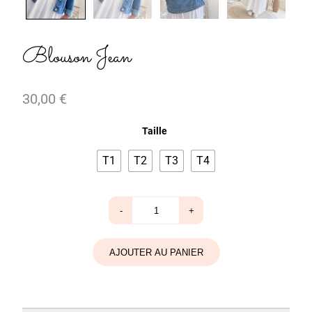
Blouson Jean
30,00
€
Taille
T1
T2
T3
T4
quantité
-
+
de
Blouson
Jean
AJOUTER AU PANIER