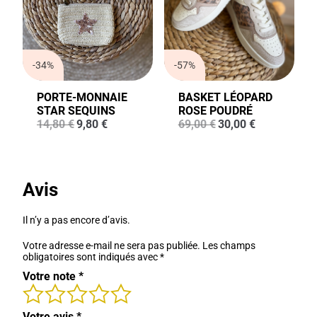
-34%
-57%
PORTE-MONNAIE
BASKET LÉOPARD
STAR SEQUINS
ROSE POUDRÉ
Le
Le
Le
Le
14,80
€
9,80
€
69,00
€
30,00
€
prix
prix
prix
prix
initial
actuel
initial
actuel
était :
est :
était :
est :
14,80 €.
9,80 €.
69,00 €.
30,00 €.
Avis
Il n’y a pas encore d’avis.
Votre adresse e-mail ne sera pas publiée.
Les champs
obligatoires sont indiqués avec
*
Votre note
*
Votre avis
*