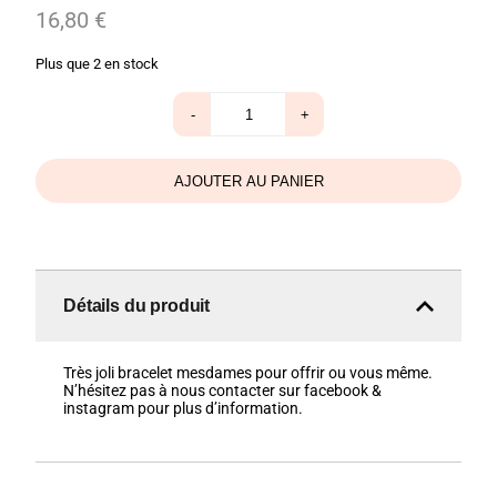
16,80
€
Plus que 2 en stock
quantité
-
+
de
Bracelet
amour
bleu
AJOUTER AU PANIER
jean
&
doré
Détails du produit
Très joli bracelet mesdames pour offrir ou vous même.
N’hésitez pas à nous contacter sur facebook &
instagram pour plus d’information.