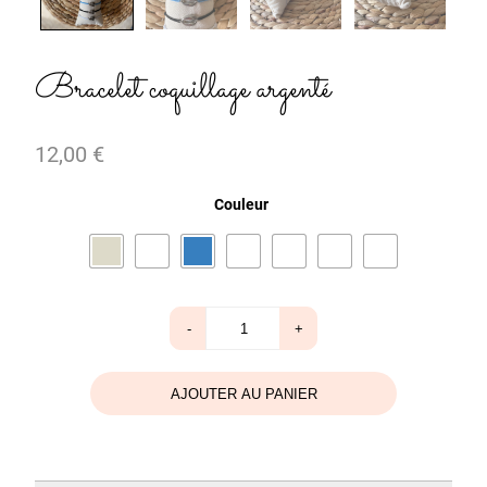
Bracelet coquillage argenté
12,00
€
Couleur
quantité
-
+
de
Bracelet
coquillage
argenté
AJOUTER AU PANIER