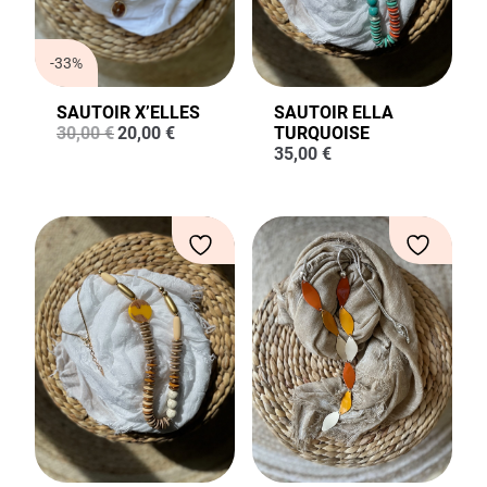
-33%
SAUTOIR X’ELLES
SAUTOIR ELLA
Le
Le
30,00
€
20,00
€
TURQUOISE
prix
prix
35,00
€
initial
actuel
était :
est :
30,00 €.
20,00 €.