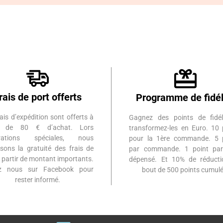
rais de port offerts
Programme de fidél
ais d’expédition sont offerts à
Gagnez des points de fidél
ir de 80 € d’achat. Lors
transformez-les en Euro. 10 
érations spéciales, nous
pour la 1ère commande. 5 
sons la gratuité des frais de
par commande. 1 point par
à partir de montant importants.
dépensé. Et 10% de réduct
ez nous sur Facebook pour
bout de 500 points cumulé
rester informé.