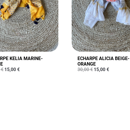
RPE KELIA MARINE-
ECHARPE ALICIA BEIGE-
E
ORANGE
Le
Le
Le
Le
0
€
15,00
€
30,00
€
15,00
€
prix
prix
prix
prix
initial
actuel
initial
actuel
était :
est :
était :
est :
30,00 €.
15,00 €.
30,00 €.
15,00 €.