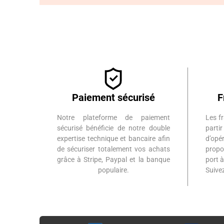
Paiement sécurisé
F
Notre plateforme de paiement
Les fr
sécurisé bénéficie de notre double
part
expertise technique et bancaire afin
d’op
de sécuriser totalement vos achats
propo
grâce à Stripe, Paypal et la banque
port 
populaire.
Suiv