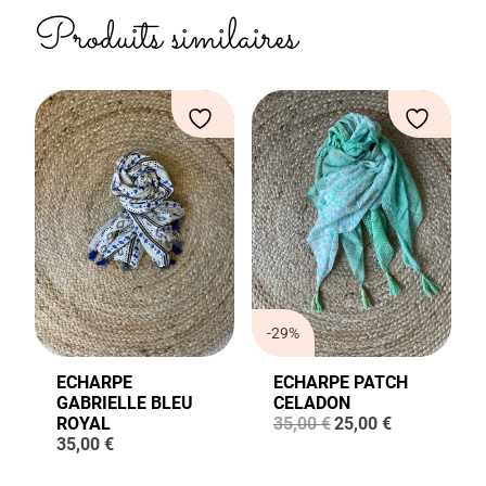
Produits similaires
-29%
ECHARPE
ECHARPE PATCH
GABRIELLE BLEU
CELADON
Le
Le
ROYAL
35,00
€
25,00
€
prix
prix
35,00
€
initial
actuel
était :
est :