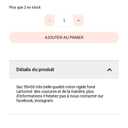
Plus que 2 en stock
quantité
-
+
de
Cabas
Melle
rêve
AJOUTER AU PANIER
Détails du produit
Sac 50×30 très belle qualité coton rigide fond
cartonné des coutures et de la matière, plus
d’informations n’hésitez pas à nous contacter sur
facebook, instagram.