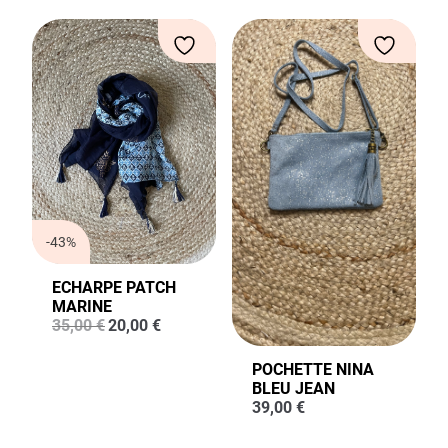
35,00 €.
25,00 €.
-43%
ECHARPE PATCH
MARINE
Le
Le
35,00
€
20,00
€
prix
prix
initial
actuel
POCHETTE NINA
était :
est :
BLEU JEAN
35,00 €.
20,00 €.
39,00
€