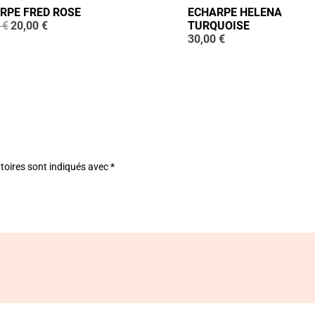
RPE FRED ROSE
ECHARPE HELENA
Le
Le
0
€
20,00
€
TURQUOISE
prix
prix
30,00
€
initial
actuel
était :
est :
30,00 €.
20,00 €.
toires sont indiqués avec
*