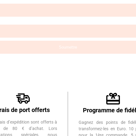
rais de port offerts
Programme de fidél
ais d’expédition sont offerts à
Gagnez des points de fidél
ir de 80 € d’achat. Lors
transformez-les en Euro. 10 
érations spéciales, nous
pour la 1ère commande. 5 