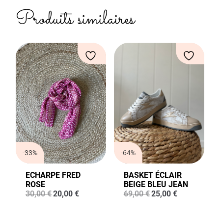
Produits similaires
-33%
-64%
ECHARPE FRED
BASKET ÉCLAIR
ROSE
BEIGE BLEU JEAN
Le
Le
Le
Le
30,00
€
20,00
€
69,00
€
25,00
€
prix
prix
prix
prix
initial
actuel
initial
actuel