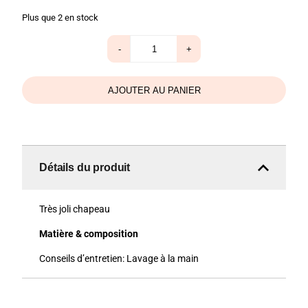
Plus que 2 en stock
quantité
-
+
de
Chapeau
blanc
AJOUTER AU PANIER
Détails du produit
Très joli chapeau
Matière & composition
Conseils d’entretien:
Lavage à la main