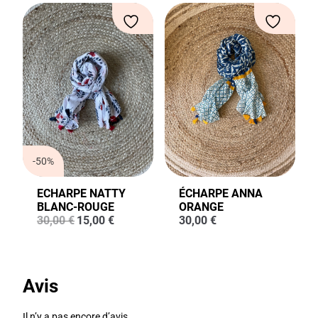
était :
est :
était :
est :
30,00 €.
20,00 €.
69,00 €.
25,00 €.
-50%
ECHARPE NATTY
ÉCHARPE ANNA
BLANC-ROUGE
ORANGE
Le
Le
30,00
€
15,00
€
30,00
€
prix
prix
initial
actuel
était :
est :
30,00 €.
15,00 €.
Avis
Il n’y a pas encore d’avis.