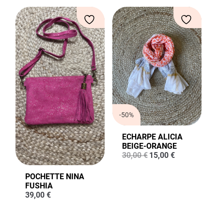
était :
est :
était :
est :
35,00 €.
25,00 €.
35,00 €.
20,00 €.
-50%
ECHARPE ALICIA
BEIGE-ORANGE
Le
Le
30,00
€
15,00
€
prix
prix
initial
actuel
POCHETTE NINA
était :
est :
FUSHIA
30,00 €.
15,00 €.
39,00
€