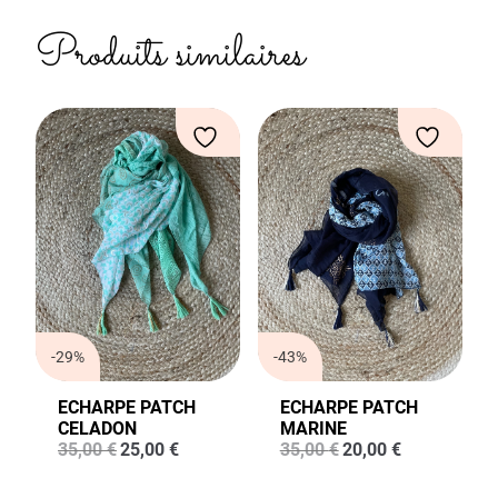
Produits similaires
-29%
-43%
ECHARPE PATCH
ECHARPE PATCH
CELADON
MARINE
Le
Le
Le
Le
35,00
€
25,00
€
35,00
€
20,00
€
prix
prix
prix
prix
initial
actuel
initial
actuel