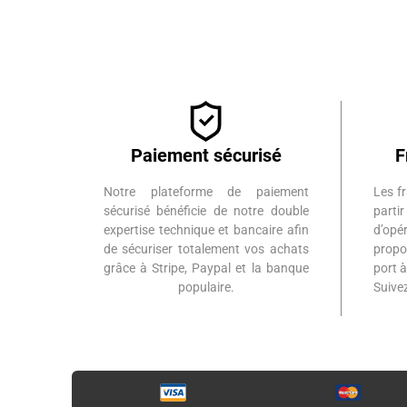
Paiement sécurisé
F
Notre plateforme de paiement
Les fr
sécurisé bénéficie de notre double
part
expertise technique et bancaire afin
d’op
de sécuriser totalement vos achats
propo
grâce à Stripe, Paypal et la banque
port 
populaire.
Suiv