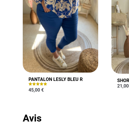
PANTALON LESLY BLEU R
SHOR
21,0
45,00
€
Note
5.00
sur 5
Avis