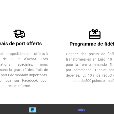
rais de port offerts
Programme de fidél
ais d’expédition sont offerts à
Gagnez des points de fidél
ir de 80 € d’achat. Lors
transformez-les en Euro. 10 
érations spéciales, nous
pour la 1ère commande. 5 
sons la gratuité des frais de
par commande. 1 point par
à partir de montant importants.
dépensé. Et 10% de réduct
ez nous sur Facebook pour
bout de 500 points cumulé
rester informé.