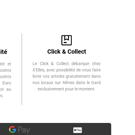
Click & Collect
ité
Le Click & Collect débarque chez
ité et
X'Elles, avec possibilité de vous faire
points
livrer vos articles gratuitement dans
points
nos locaux sur Nîmes dans le Gard
 Euro
exclusivement pour le moment.
ion au
s.