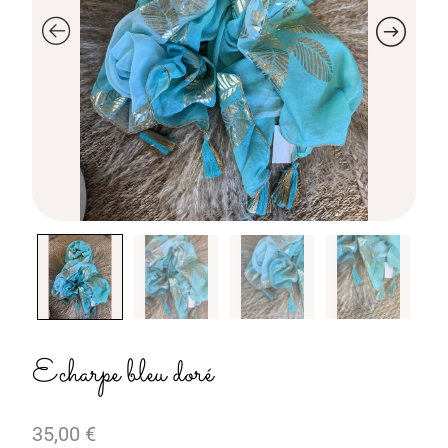
Echarpe bleu doré
35,00
€