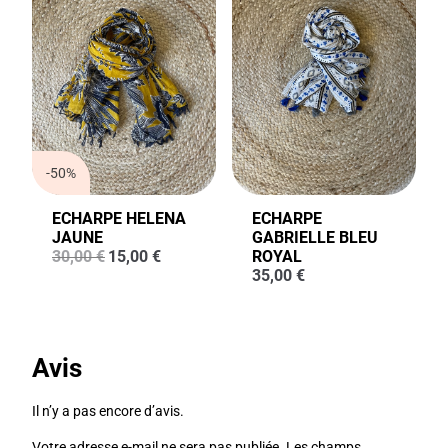
-50%
ECHARPE HELENA
ECHARPE
JAUNE
GABRIELLE BLEU
Le
Le
30,00
€
15,00
€
ROYAL
prix
prix
35,00
€
initial
actuel
était :
est :
30,00 €.
15,00 €.
Avis
Il n’y a pas encore d’avis.
Votre adresse e-mail ne sera pas publiée.
Les champs