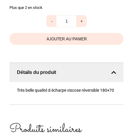
Plus que 2 en stock
quantité
-
+
de
Echarpe
châle
turquoise
AJOUTER AU PANIER
Détails du produit
Très belle qualité d écharpe viscose réversible 180×70
Produits similaires