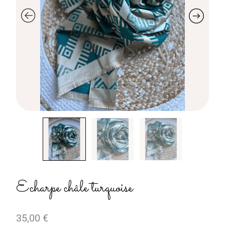
Echarpe châle turquoise
35,00
€