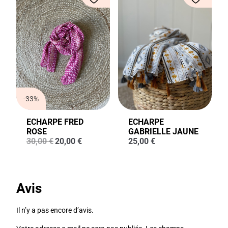
-33%
ECHARPE FRED
ECHARPE
ROSE
GABRIELLE JAUNE
Le
Le
30,00
€
20,00
€
25,00
€
prix
prix
initial
actuel
était :
est :
30,00 €.
20,00 €.
Avis
Il n’y a pas encore d’avis.