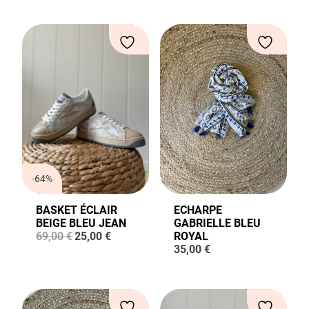
-64%
BASKET ÉCLAIR
ECHARPE
BEIGE BLEU JEAN
GABRIELLE BLEU
Le
Le
69,00
€
25,00
€
ROYAL
prix
prix
35,00
€
initial
actuel
était :
est :
69,00 €.
25,00 €.