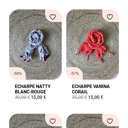
-50%
-57%
ECHARPE NATTY
ECHARPE VANINA
BLANC-ROUGE
CORAIL
Le
Le
Le
Le
30,00
€
15,00
€
35,00
€
15,00
€
prix
prix
prix
prix
initial
actuel
initial
actuel
était :
est :
était :
est :
30,00 €.
15,00 €.
35,00 €.
15,00 €.