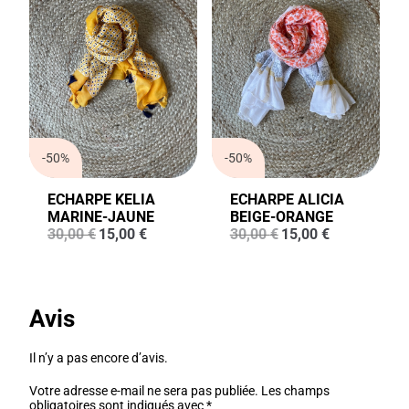
-50%
-50%
ECHARPE KELIA
ECHARPE ALICIA
MARINE-JAUNE
BEIGE-ORANGE
Le
Le
Le
Le
30,00
€
15,00
€
30,00
€
15,00
€
prix
prix
prix
prix
initial
actuel
initial
actuel
était :
est :
était :
est :
30,00 €.
15,00 €.
30,00 €.
15,00 €.
Avis
Il n’y a pas encore d’avis.
Votre adresse e-mail ne sera pas publiée.
Les champs
obligatoires sont indiqués avec
*