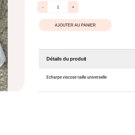
quantité
-
+
de
Echarpe
jaune
moutarde
AJOUTER AU PANIER
Détails du produit
Echarpe viscose taille universelle