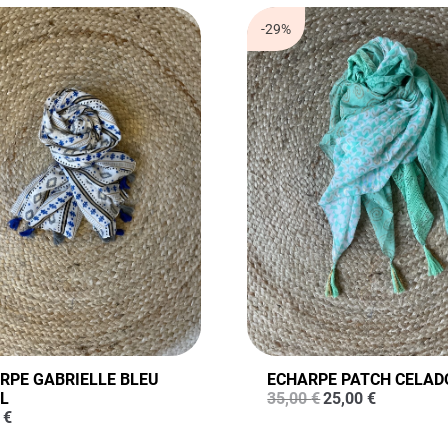
-29%
RPE GABRIELLE BLEU
ECHARPE PATCH CELAD
Le
Le
L
35,00
€
25,00
€
prix
prix
0
€
initial
actuel