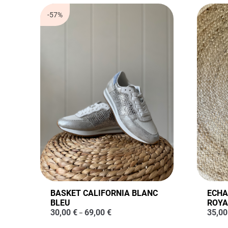
-57%
BASKET CALIFORNIA BLANC
ECHA
BLEU
ROYA
30,00
€
69,00
€
35,0
–