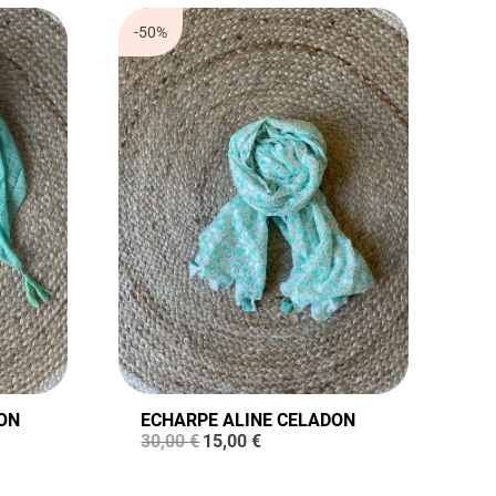
-50%
ON
ECHARPE ALINE CELADON
Le
Le
30,00
€
15,00
€
prix
prix
initial
actuel