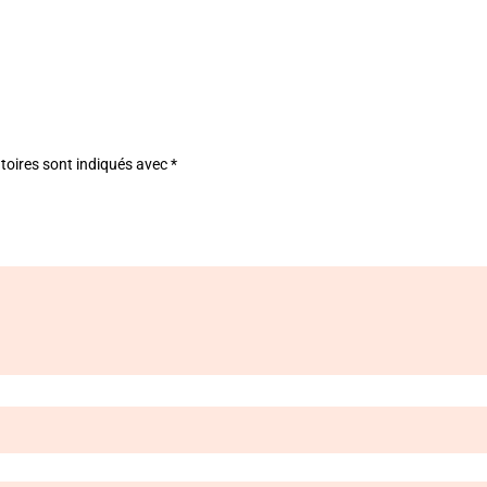
était :
est :
35,00 €.
25,00 €.
toires sont indiqués avec
*