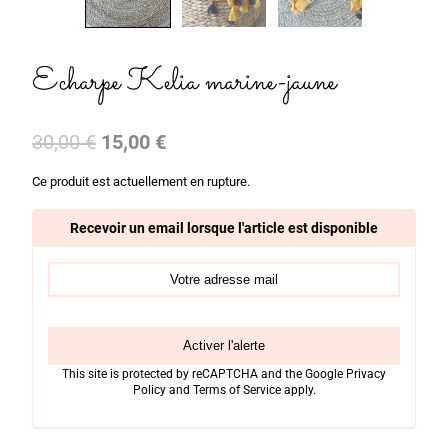
Echarpe Kelia marine-jaune
Le
Le
30,00
€
15,00
€
prix
prix
Ce produit est actuellement en rupture.
initial
actuel
était :
est :
Recevoir un email lorsque l'article est disponible
30,00 €.
15,00 €.
Activer l'alerte
This site is protected by reCAPTCHA and the Google
Privacy
Policy
and
Terms of Service
apply.