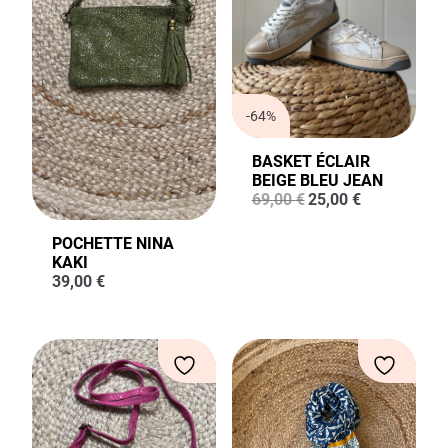
-64%
BASKET ÉCLAIR
BEIGE BLEU JEAN
Le
Le
69,00
€
25,00
€
prix
prix
initial
actuel
POCHETTE NINA
était :
est :
KAKI
69,00 €.
25,00 €.
39,00
€