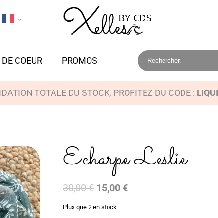
 DE COEUR
PROMOS
IDATION TOTALE DU STOCK, PROFITEZ DU CODE :
LIQU
Echarpe Leslie
Le
Le
30,00
€
15,00
€
prix
prix
Plus que 2 en stock
initial
actuel