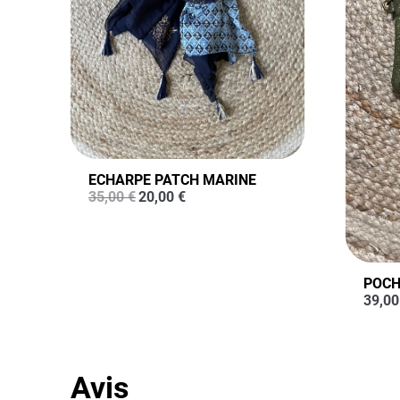
ECHARPE PATCH MARINE
Le
Le
35,00
€
20,00
€
prix
prix
initial
actuel
était :
est :
35,00 €.
20,00 €.
POCH
39,0
Avis