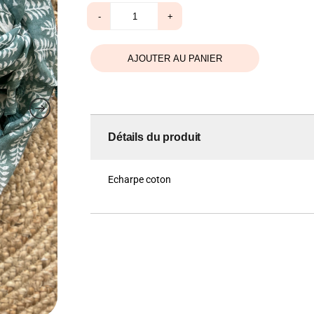
était :
est :
quantité
-
+
de
30,00 €.
15,00 €.
Echarpe
Leslie
AJOUTER AU PANIER
Détails du produit
Echarpe coton