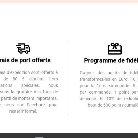
rais de port offerts
Programme de fidél
ais d’expédition sont offerts à
Gagnez des points de fidél
ir de 80 € d’achat. Lors
transformez-les en Euro. 10 
érations spéciales, nous
pour la 1ère commande. 5 
sons la gratuité des frais de
par commande. 1 point par
à partir de montant importants.
dépensé. Et 10% de réduct
ez nous sur Facebook pour
bout de 500 points cumulé
rester informé.