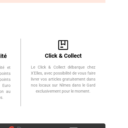
Click & Collect
ité
Le Click & Collect débarque chez
ité et
X'Elles, avec possibilité de vous faire
points
livrer vos articles gratuitement dans
points
nos locaux sur Nîmes dans le Gard
 Euro
exclusivement pour le moment.
ion au
s.