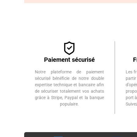
Paiement sécurisé
F
Notre plateforme de paiement
Les fr
sécurisé bénéficie de notre double
part
expertise technique et bancaire afin
d’op
de sécuriser totalement vos achats
propo
grâce à Stripe, Paypal et la banque
port 
populaire.
Suiv