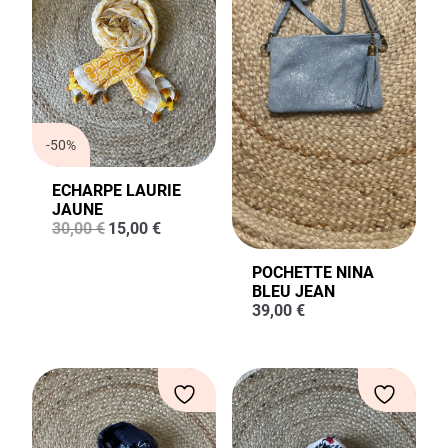
-50%
ECHARPE LAURIE
JAUNE
Le
Le
30,00
€
15,00
€
prix
prix
initial
actuel
POCHETTE NINA
était :
est :
BLEU JEAN
30,00 €.
15,00 €.
39,00
€