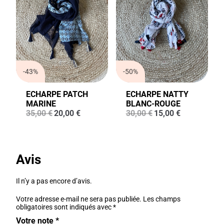
-43%
-50%
ECHARPE PATCH
ECHARPE NATTY
MARINE
BLANC-ROUGE
Le
Le
Le
Le
35,00
€
20,00
€
30,00
€
15,00
€
prix
prix
prix
prix
initial
actuel
initial
actuel
était :
est :
était :
est :
35,00 €.
20,00 €.
30,00 €.
15,00 €.
Avis
Il n’y a pas encore d’avis.
Votre adresse e-mail ne sera pas publiée.
Les champs
obligatoires sont indiqués avec
*
Votre note
*