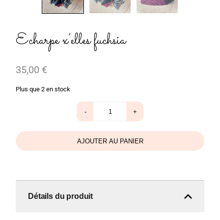
Echarpe x’elles fuchsia
35,00
€
Plus que 2 en stock
quantité
-
+
de
Echarpe
x'elles
fuchsia
AJOUTER AU PANIER
Détails du produit