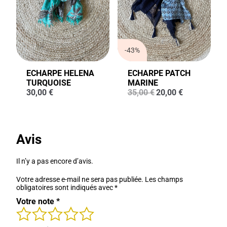
-43%
ECHARPE HELENA
ECHARPE PATCH
TURQUOISE
MARINE
Le
Le
30,00
€
35,00
€
20,00
€
prix
prix
initial
actuel
était :
est :
35,00 €.
20,00 €.
Avis
Il n’y a pas encore d’avis.
Votre adresse e-mail ne sera pas publiée.
Les champs
obligatoires sont indiqués avec
*
Votre note
*