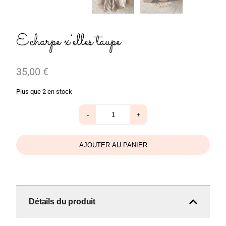
Echarpe x’elles taupe
35,00
€
Plus que 2 en stock
quantité
-
+
de
Echarpe
x'elles
taupe
AJOUTER AU PANIER
Détails du produit