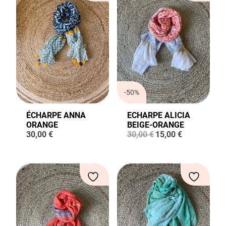
-50%
ÉCHARPE ANNA
ECHARPE ALICIA
ORANGE
BEIGE-ORANGE
Le
Le
30,00
€
30,00
€
15,00
€
prix
prix
initial
actuel
était :
est :
30,00 €.
15,00 €.