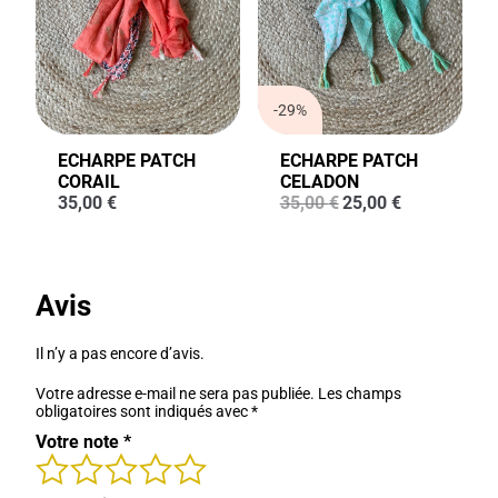
-29%
ECHARPE PATCH
ECHARPE PATCH
CORAIL
CELADON
Le
Le
35,00
€
35,00
€
25,00
€
prix
prix
initial
actuel
était :
est :
35,00 €.
25,00 €.
Avis
Il n’y a pas encore d’avis.
Votre adresse e-mail ne sera pas publiée.
Les champs
obligatoires sont indiqués avec
*
Votre note
*