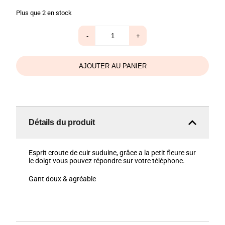
Plus que 2 en stock
quantité
-
+
de
Gant
melle
gris
AJOUTER AU PANIER
Détails du produit
Esprit croute de cuir suduine, grâce a la petit fleure sur
le doigt vous pouvez répondre sur votre téléphone.
Gant doux & agréable