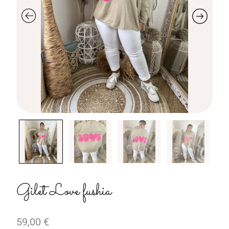
Gilet Love fushia
59,00
€