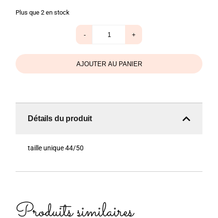
Plus que 2 en stock
quantité
-
+
de
Gilet
Love
fushia
AJOUTER AU PANIER
Détails du produit
taille unique 44/50
Produits similaires