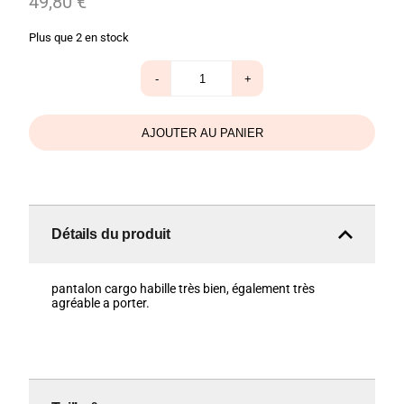
49,80
€
Plus que 2 en stock
quantité
-
+
de
Pantalon
cargo
beige
AJOUTER AU PANIER
48/54
Détails du produit
pantalon cargo habille très bien, également très
agréable a porter.