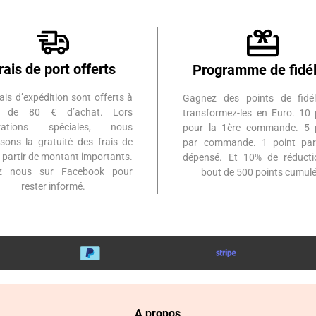
rais de port offerts
Programme de fidél
ais d’expédition sont offerts à
Gagnez des points de fidél
ir de 80 € d’achat. Lors
transformez-les en Euro. 10 
érations spéciales, nous
pour la 1ère commande. 5 
sons la gratuité des frais de
par commande. 1 point par
à partir de montant importants.
dépensé. Et 10% de réduct
ez nous sur Facebook pour
bout de 500 points cumulé
rester informé.
A propos