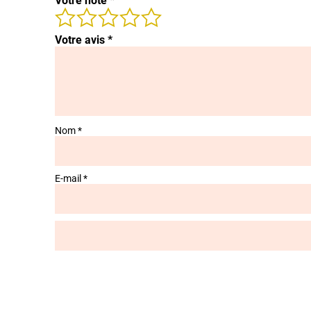
Votre note
*
Votre avis
*
Nom
*
E-mail
*