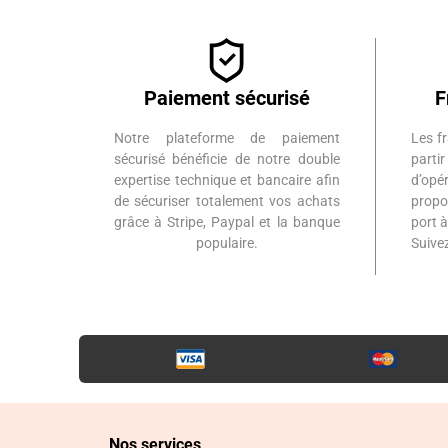
Paiement sécurisé
F
Notre plateforme de paiement
Les fr
sécurisé bénéficie de notre double
part
expertise technique et bancaire afin
d’op
de sécuriser totalement vos achats
propo
grâce à Stripe, Paypal et la banque
port 
populaire.
Suiv
Nos services