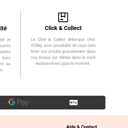
Click & Collect
ité
Le Click & Collect débarque chez
ité et
X'Elles, avec possibilité de vous faire
points
livrer vos articles gratuitement dans
points
nos locaux sur Nîmes dans le Gard
 Euro
exclusivement pour le moment.
ion au
s.
Aide & Contact