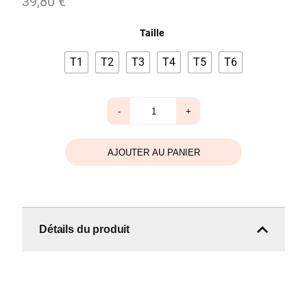
39,80
€
Taille
T1
T2
T3
T4
T5
T6
quantité
-
+
de
Pantalon
Mimi
gris
AJOUTER AU PANIER
Détails du produit