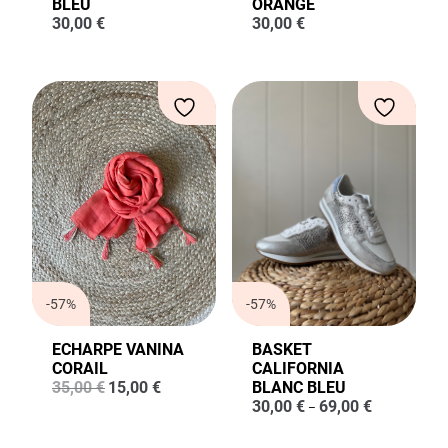
BLEU
ORANGE
30,00
€
30,00
€
-57%
-57%
ECHARPE VANINA
BASKET
CORAIL
CALIFORNIA
Le
Le
35,00
€
15,00
€
BLANC BLEU
prix
prix
30,00
€
69,00
€
–
initial
actuel
était :
est :