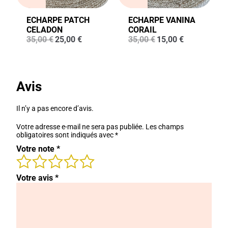
ECHARPE PATCH
ECHARPE VANINA
CELADON
CORAIL
Le
Le
Le
Le
35,00
€
25,00
€
35,00
€
15,00
€
prix
prix
prix
prix
initial
actuel
initial
actuel
était :
est :
était :
est :
35,00 €.
25,00 €.
35,00 €.
15,00 €.
Avis
Il n’y a pas encore d’avis.
Votre adresse e-mail ne sera pas publiée.
Les champs
obligatoires sont indiqués avec
*
Votre note
*
Votre avis
*