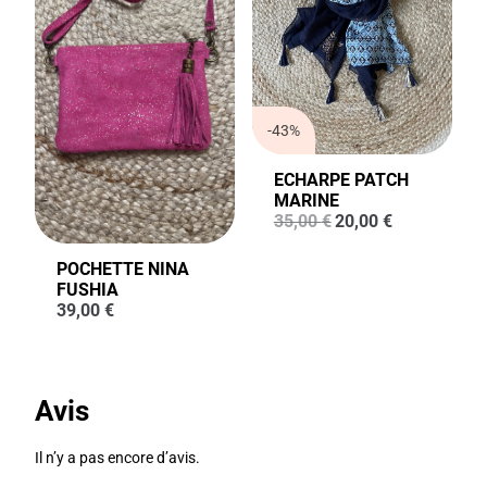
-43%
ECHARPE PATCH
MARINE
Le
Le
35,00
€
20,00
€
prix
prix
initial
actuel
POCHETTE NINA
était :
est :
FUSHIA
35,00 €.
20,00 €.
39,00
€
Avis
Il n’y a pas encore d’avis.