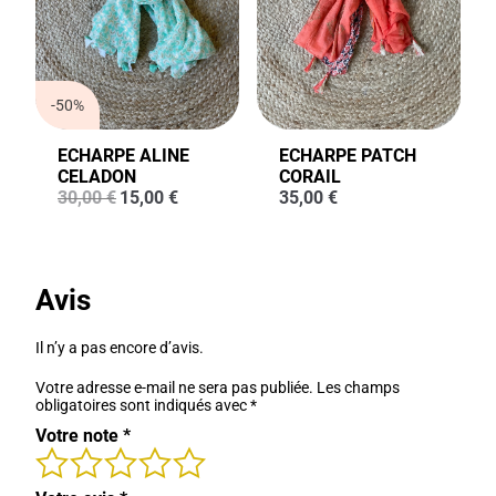
-50%
ECHARPE ALINE
ECHARPE PATCH
CELADON
CORAIL
Le
Le
30,00
€
15,00
€
35,00
€
prix
prix
initial
actuel
était :
est :
30,00 €.
15,00 €.
Avis
Il n’y a pas encore d’avis.
Votre adresse e-mail ne sera pas publiée.
Les champs
obligatoires sont indiqués avec
*
Votre note
*