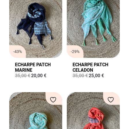
-43%
-29%
ECHARPE PATCH
ECHARPE PATCH
MARINE
CELADON
Le
Le
Le
Le
35,00
€
20,00
€
35,00
€
25,00
€
prix
prix
prix
prix
initial
actuel
initial
actuel
était :
est :
était :
est :
35,00 €.
20,00 €.
35,00 €.
25,00 €.