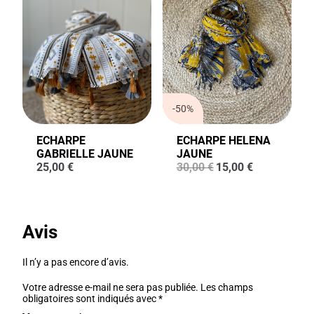
-50%
ECHARPE
ECHARPE HELENA
GABRIELLE JAUNE
JAUNE
Le
Le
25,00
€
30,00
€
15,00
€
prix
prix
initial
actuel
était :
est :
30,00 €.
15,00 €.
Avis
Il n’y a pas encore d’avis.
Votre adresse e-mail ne sera pas publiée.
Les champs
obligatoires sont indiqués avec
*