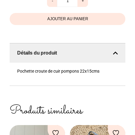
-
+
de
Pochette
Nina
caramel
AJOUTER AU PANIER
Détails du produit
Pochette croute de cuir pompons 22x15cms
Produits similaires