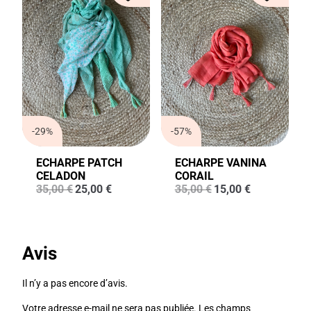
-29%
-57%
ECHARPE PATCH
ECHARPE VANINA
CELADON
CORAIL
Le
Le
Le
Le
35,00
€
25,00
€
35,00
€
15,00
€
prix
prix
prix
prix
initial
actuel
initial
actuel
était :
est :
était :
est :
35,00 €.
25,00 €.
35,00 €.
15,00 €.
Avis
Il n’y a pas encore d’avis.
Votre adresse e-mail ne sera pas publiée.
Les champs