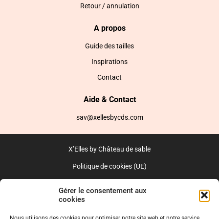
Retour / annulation
A propos
Guide des tailles
Inspirations
Contact
Aide & Contact
sav@xellesbycds.com
X’Elles by Château de sable
Politique de cookies (UE)
CGV
Gérer le consentement aux
cookies
Réalisé par l’agence web :
PixelsAgency.fr
Nous utilisons des cookies pour optimiser notre site web et notre service.