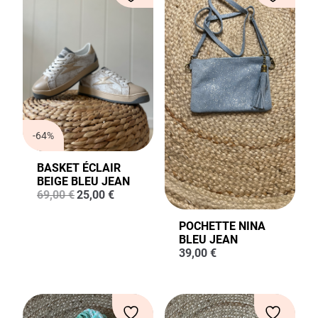
-64%
BASKET ÉCLAIR
BEIGE BLEU JEAN
Le
Le
69,00
€
25,00
€
prix
prix
initial
actuel
POCHETTE NINA
était :
est :
BLEU JEAN
69,00 €.
25,00 €.
39,00
€