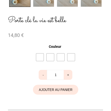
Porte clé la vie est belle
14,80
€
Couleur
quantité
-
+
de
Porte
clé
la
AJOUTER AU PANIER
vie
est
belle