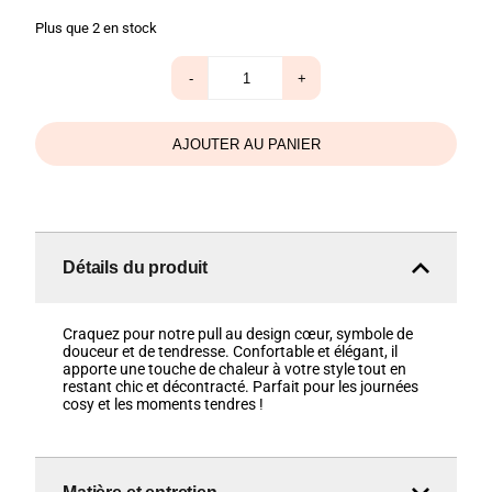
Plus que 2 en stock
quantité
-
+
de
Pull
Double
Cœur
AJOUTER AU PANIER
beige
Détails du produit
Craquez pour notre pull au design cœur, symbole de
douceur et de tendresse. Confortable et élégant, il
apporte une touche de chaleur à votre style tout en
restant chic et décontracté. Parfait pour les journées
cosy et les moments tendres !