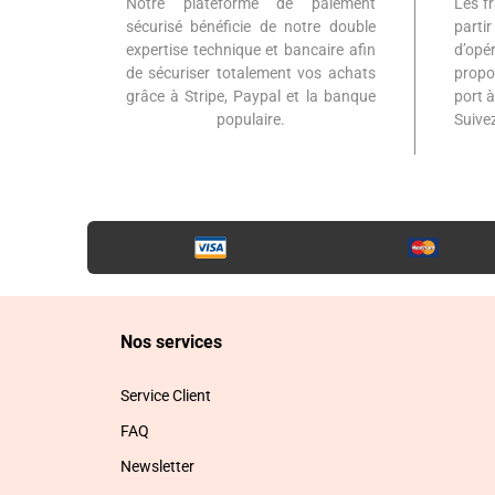
Notre plateforme de paiement
Les fr
sécurisé bénéficie de notre double
part
expertise technique et bancaire afin
d’op
de sécuriser totalement vos achats
propo
grâce à Stripe, Paypal et la banque
port 
populaire.
Suiv
Nos services
Service Client
FAQ
Newsletter