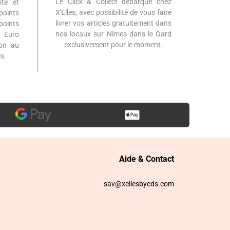
Le Click & Collect débarque chez
ité et
X'Elles, avec possibilité de vous faire
points
livrer vos articles gratuitement dans
points
nos locaux sur Nîmes dans le Gard
 Euro
exclusivement pour le moment.
ion au
s.
Aide & Contact
sav@xellesbycds.com