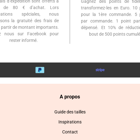
ais d’expédition sont offerts à
Gagnez des points de fidél
ir de 80 € d’achat. Lors
transformez-les en Euro. 10 
érations spéciales, nous
pour la 1ère commande. 5 
sons la gratuité des frais de
par commande. 1 point par
à partir de montant importants.
dépensé. Et 10% de réduct
ez nous sur Facebook pour
bout de 500 points cumulé
rester informé.
A propos
Guide des tailles
Inspirations
Contact