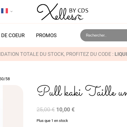
 DE COEUR
PROMOS
IDATION TOTALE DU STOCK, PROFITEZ DU CODE :
LIQU
 50/58
Pull kaki Taille
Le
Le
25,00
€
10,00
€
prix
prix
Plus que 1 en stock
initial
actuel