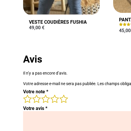
PANT
VESTE COUDIÈRES FUSHIA
49,00
€
45,0
Note
5.00
sur 5
Avis
Il n’y a pas encore d’avis.
Votre adresse e-mail ne sera pas publiée.
Les champs obliga
Votre note
*
Votre avis
*