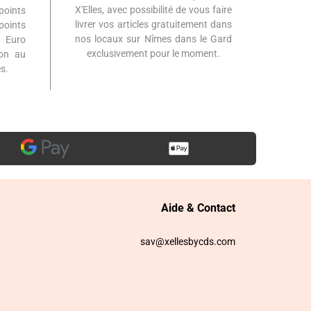
X'Elles, avec possibilité de vous faire
points
livrer vos articles gratuitement dans
points
nos locaux sur Nîmes dans le Gard
 Euro
exclusivement pour le moment.
ion au
s.
Aide & Contact
sav@xellesbycds.com