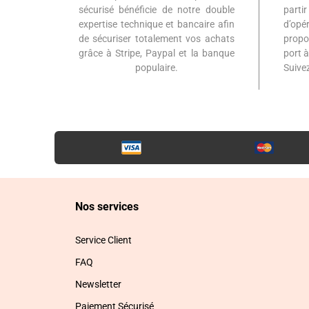
sécurisé bénéficie de notre double
part
expertise technique et bancaire afin
d’op
de sécuriser totalement vos achats
propo
grâce à Stripe, Paypal et la banque
port 
populaire.
Suiv
Nos services
Service Client
FAQ
Newsletter
Paiement Sécurisé