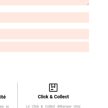
Click & Collect
ité
Le Click & Collect débarque chez
ité et