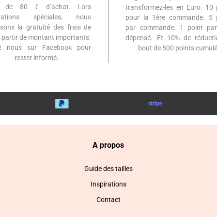
ir de 80 € d’achat. Lors
transformez-les en Euro. 10 
érations spéciales, nous
pour la 1ère commande. 5 
sons la gratuité des frais de
par commande. 1 point par
à partir de montant importants.
dépensé. Et 10% de réduct
ez nous sur Facebook pour
bout de 500 points cumulé
rester informé.
A propos
Guide des tailles
Inspirations
Contact