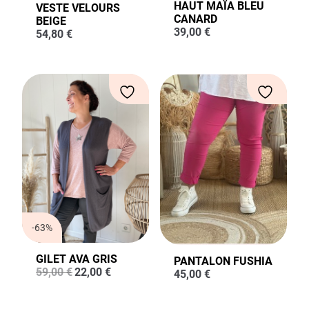
HAUT MAÏA BLEU
VESTE VELOURS
CANARD
BEIGE
39,00
€
54,80
€
-63%
GILET AVA GRIS
PANTALON FUSHIA
Le
Le
59,00
€
22,00
€
45,00
€
prix
prix
initial
actuel