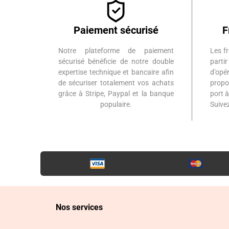
Paiement sécurisé
F
Notre plateforme de paiement
Les fr
sécurisé bénéficie de notre double
part
expertise technique et bancaire afin
d’op
de sécuriser totalement vos achats
propo
grâce à Stripe, Paypal et la banque
port 
populaire.
Suiv
Nos services