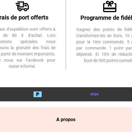
rais de port offerts
Programme de fidél
ais d’expédition sont offerts à
Gagnez des points de fidél
ir de 80 € d’achat. Lors
transformez-les en Euro. 10 
érations spéciales, nous
pour la 1ère commande. 5 
sons la gratuité des frais de
par commande. 1 point par
à partir de montant importants.
dépensé. Et 10% de réduct
ez nous sur Facebook pour
bout de 500 points cumulé
rester informé.
A propos