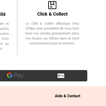
Click & Collect
ité
Le Click & Collect débarque chez
ité et
X'Elles, avec possibilité de vous faire
points
livrer vos articles gratuitement dans
points
nos locaux sur Nîmes dans le Gard
 Euro
exclusivement pour le moment.
ion au
s.
Aide & Contact