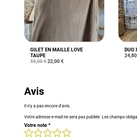
GILET EN MAILLE LOVE
DUO 
TAUPE
24,8
Le
Le
59,00
€
22,00
€
prix
prix
initial
actuel
était :
est :
59,00 €.
22,00 €.
Avis
Il n’y a pas encore d’avis.
Votre adresse e-mail ne sera pas publiée.
Les champs obliga
Votre note
*