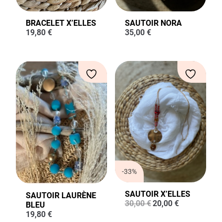
BRACELET X’ELLES
SAUTOIR NORA
19,80
€
35,00
€
-33%
SAUTOIR X’ELLES
SAUTOIR LAURÈNE
Le
Le
30,00
€
20,00
€
BLEU
prix
prix
19,80
€
initial
actuel