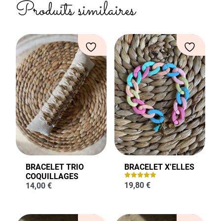
Produits similaires
BRACELET TRIO
BRACELET X’ELLES
COQUILLAGES
19,80
€
Note
14,00
€
5.00
sur 5