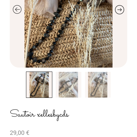
Sautoir xellesbycds
29,00
€