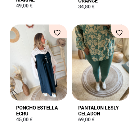
ORANGE
49,00
€
34,80
€
PONCHO ESTELLA
PANTALON LESLY
ÉCRU
CELADON
45,00
€
69,00
€